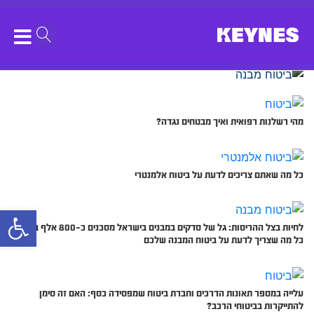
הצעת חוק: הרחבת ביטוחי מבנה
לטובת מבנים שעלולים לקרוס
בישראל
מהי רשלנות רפואית ואיך מבטחים נגדה?
כל מה שאתם צריכים לדעת על ביטוח אלמנטרי
bar
לחיות בצל ההריסות: גל של סדקים במבנים בישראל מסכנים כ-800 אלף בתים,
כל מה שצריך לדעת על ביטוח המבנה שלכם
עלייה במספר תאונות הדרכים וחברת ביטוח שמפסידה כסף: האם זה סימן
להתייקרות בביטוחי הרכב?