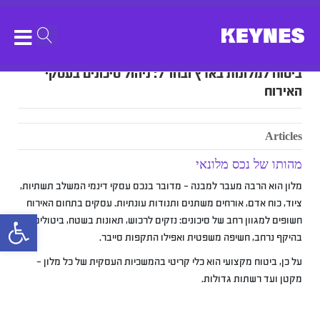
ביטוח למלונות בארץ ובחו”ל: ניהול סיכונים בעסקי
האירוח
Articles
מהותו של נכס מלונאי
מלון הוא הרבה מעבר למבנה – מדובר בנכס עסקי דינמי המשלב תשתיות,
ציוד, כוח אדם, אורחים משתנים ותנודות עונתיות. עסקים בתחום האירוח
bar
חשופים למגוון רחב של סיכונים: נזקים לרכוש, תאונות בשטח, ביטולים
בהיקף נרחב, חשיפה משפטית ואפילו התקפות סייבר.
על כן, ביטוח מקצועי הוא כלי קריטי בהמשכיות העסקית של כל מלון –
מקטן ועד רשתות גדולות.