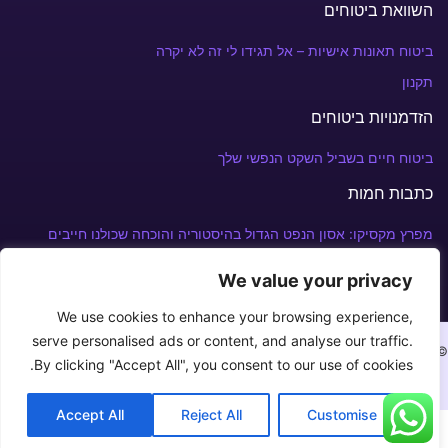
השוואת ביטוחים
ביטוח תאונות אישיות – אל תגידו לי זה לא יקרה
תקנון
הזדמנויות ביטוחים
ביטוח חיים בשביל השקט הנפשי שלך
כתבות חמות
מפרץ מקסיקו: אסון הנפט הגדול בהיסטוריה והוכחה שכולנו חייבים
פוליסת ביטוח
We value your privacy
We use cookies to enhance your browsing experience,
serve personalised ads or content, and analyse our traffic.
© Copyright 2026 צרו איתנו קשר במספר: +972 52-240-3930⁩
By clicking "Accept All", you consent to our use of cookies.
מדיניות פרטיות
תנאי שימוש
צור קשר
Accept All
Reject All
Customise
Optimized by Seraphinite Accelerator
Turns on site high speed to be attractive for people and search engines.