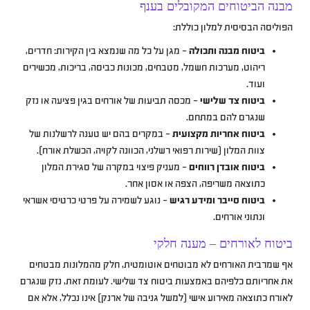
מבנה הביטוחים המקובלים בענף
הפוליסה הבסיסית למלון כוללת:
ביטוח מבנה ותכולה
– מגן על כל מה שנמצא בין הקירות: חדרים,
ריהוט, מערכות חשמל, מטבחים, מכונות כביסה, בריכות, מכשירים
ועוד.
ביטוח צד שלישי
– מכסה תביעות של אורחים בגין פציעה או נזק
שנגרם להם במתחם.
ביטוח אחריות מקצועית
– במקרים בהם יש טענה לרשלנות של
צוות המלון (שירות רפואי רשלני, הכוונה לקויה, הכשלת אורח).
ביטוח אובדן רווחים
– מעניק פיצוי במקרה של סגירת המלון
כתוצאה משריפה, הצפה או אסון אחר.
ביטוח סייבר ומידע רגיש
– נוגע לשמירה על פרטי כרטיסי אשראי
ונתוני אורחים.
ביטוח לאורחים – מענה חלקי
אף שמרבית האורחים לא מבוטחים אוטומטית, חלק מהמלונות מבטחים
את אחריותם כלפיהם באמצעות ביטוח צד שלישי. לעומת זאת, נזק שנגרם
לאורח כתוצאה מאירוע אישי (למשל גניבה של ארנק) אינו נכלל, אלא אם