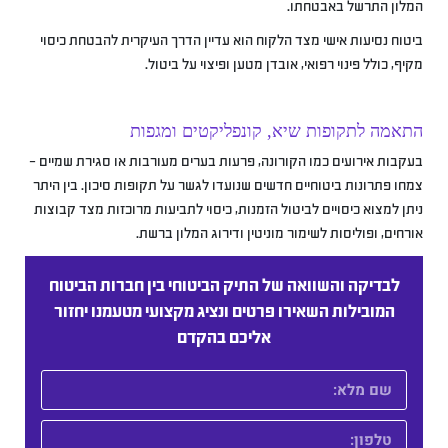
המלון התרשל באבטחתו.
ביטוח נסיעות אישי מצד הלקוח הוא עדיין הדרך העיקרית להבטחת כיסוי
מקיף, כולל פינוי רפואי, אובדן מטען ופיצוי על ביטול.
התאמה לתקופות שיא, קונפליקטים ומגפות
בעקבות אירועים כמו הקורונה, פרעות בערים מעורבות או סגירת שמיים –
צמחו פתרונות ביטוחיים חדשים שנועדו לגשר על תקופות סיכון. בין היתר
ניתן למצוא כיסויים לביטול הזמנות, כיסוי לתביעות מרוכזות מצד קבוצות
אורחים, ופוליסות לשימור מוניטין ודירוג המלון ברשת.
לבדיקה והשוואה של התיק הביטוחי בין חברות הביטוח
המובילות השאירו פרטים ונציג מקצועי מטעמנו יחזור
אליכם בהקדם