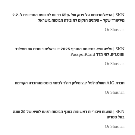
SKN | הראל מדווחת על זינוק של 65% ברווח לתשעת החודשים ל-2.2
מיליארד שקל – סימנים חזקים למובילת הביטוח בישראל
Or Shushan
SKN | עלייה שיא בנסיעות החורף 2025: ישראלים בוחנים את תאילנד
והונגריה, לפי מדד PassportCard
Or Shushan
חברת AIG תשלם לניל 2.7 מיליון דולר לכיסוי בונוס מהחברה הקודמת
Or Shushan
SKN | הצעות ציבוריות ראשונות בענף הביטוח הגיעו לשיא של 20 שנה
בוול סטריט
Or Shushan