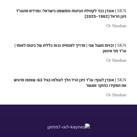
SKN | אובדן כבד לקהילת הביטוח והמשפט בישראל: נפרדים מהעו״ד
ניצן הראל (1962–2025)
Or Shushan
SKN | זכויות מעגל שני | מדריך לפנסיית נכות כללית של ביטוח לאומי |
עו”ד מני איוואן
Or Shushan
SKN | אובדן לענף: עו”ד ניצן הרל הלך לעולמו בגיל 63; שותפו מדגיש
את תפקידו כחוקר ומגשר
Or Shushan