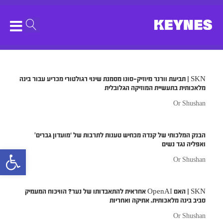
Month:
November 2025
SKN | תביעת וורנר מיוזיק–סונו מסמנת שינוי רגולטורי מכריע עבור בינה
מלאכותית בתעשיית המוזיקה הגלובלית
Or Shushan
הבנק המלכותי של קנדה מכחיש טענות לתרבות של ‘מועדון גברים’
ואפליה נגד נשים
bar
Or Shushan
SKN | האם OpenAI אחראית להתאבדותו של נער? הוויכוח המעמיק
סביב בינה מלאכותית, אתיקה ואחריות
Or Shushan