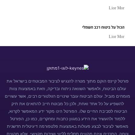
Lior Mor
הכול על ביטוח רכב חשמלי
Lior Mor
פורטל קיינס הוקם מתוך מטרה להנגיש לציבור המבוטחים בישראל את
עולם הביטוח, ולאפשר השוואה ניתוח ובדיקה, וזאת באמצעות צוות
מומחים מוביל. עולם הביטוח עובר שינויים רגולטורים רבים, אשר עשויים
להשפיע על כל אחד ואחת, ולכן כל מבוטח חייב להתאים את תיק
הביטוח לסביבת החיים שלו. הפורטל הינו מקור ידע המאפשר לקרוא,
ללמוד ולהעשיר את הידע במגוון כתבות ומחקרים, כמו כן, הפורטל
מאפשר לציבור לבצע פעולות באמצעות פלטפורמה דיגיטלית חדשנית
ונוחה. התכנים אינם מהווים תחליף לליווי ושירות מקצועי, אלא מהווים