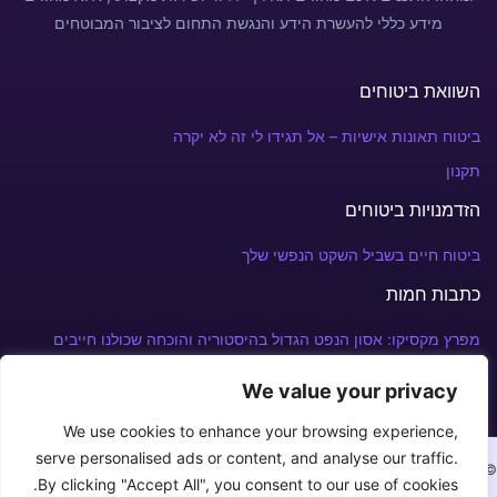
מידע כללי להעשרת הידע והנגשת התחום לציבור המבוטחים
השוואת ביטוחים
ביטוח תאונות אישיות – אל תגידו לי זה לא יקרה
תקנון
הזדמנויות ביטוחים
ביטוח חיים בשביל השקט הנפשי שלך
כתבות חמות
מפרץ מקסיקו: אסון הנפט הגדול בהיסטוריה והוכחה שכולנו חייבים
פוליסת ביטוח
We value your privacy
We use cookies to enhance your browsing experience,
serve personalised ads or content, and analyse our traffic.
© Copyright 2026 צרו איתנו קשר במספר: +972 52-240-3930⁩
By clicking "Accept All", you consent to our use of cookies.