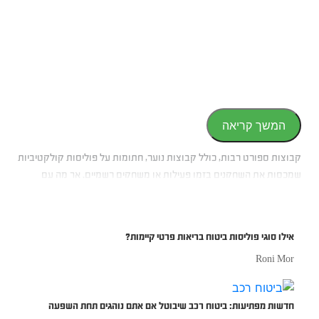
המשך קריאה
קבוצות ספורט רבות, כולל קבוצות נוער, חתומות על פוליסות קולקטיביות
שמכסות את השחקנים בזמן פעילות או משחקים רשמיים. אך מה עם
אימונים פרטיים, מחנות קיץ או פעילות מחוץ לשעות האימון? כאן נכנס
לתמונה ביטוח אישי, שמעניק כיסוי רחב גם בסיטואציות שלא כלולות
בפוליסות קבוצתיות.
אילו סוגי פוליסות ביטוח בריאות פרטי קיימות?
Roni Mor
חדשות מפתיעות: ביטוח רכב שיבוטל אם אתם נוהגים תחת השפעה