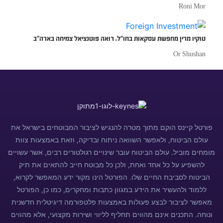
Roni Mor
טוקיו מרין מחפשת עסקאות בחו”ל, רואה פוטנציאל צמיחה בארה”ב
Or Shushan
פורטל קיינס הוקם מתוך מטרה להנגיש לציבור המבוטחים בישראל את
עולם הביטוח, ולאפשר השוואה ניתוח ובדיקה, וזאת באמצעות צוות
מומחים מוביל. עולם הביטוח עובר שינויים רגולטורים רבים, אשר עשויים
להשפיע על כל אחד ואחת, ולכן כל מבוטח חייב להתאים את תיק
הביטוח לסביבת החיים שלו. הפורטל הינו מקור ידע המאפשר לקרוא,
ללמוד ולהעשיר את הידע במגוון כתבות ומחקרים, כמו כן, הפורטל
מאפשר לציבור לבצע פעולות באמצעות פלטפורמה דיגיטלית חדשנית
ונוחה. התכנים אינם מהווים תחליף לליווי ושירות מקצועי, אלא מהווים