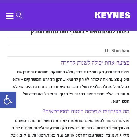
ביטוח לספורטאים – כשגוף האדם הוא העסק
Or Shushan
פציעה אחת יכולה לשנות קריירה
עולם הספורט, מקצועי או חובבני, מלא בתשוקה, משמעת וכמובן גם
סיכון. פציעה אחת יכולה לא רק להוציא שחקן ממגרש המשחקים – אלא
גם לחולל מפולת כלכלית של ממש. במציאות הזו, ביטוח מתאים הוא לא
bar
מותרות – אלא מרכיב חיוני בהגנה על הגוף שהוא כלי העבודה של
הספורטאי.
מה הסיכונים שמכסה ביטוח לספורטאים?
פוליסות ביטוח לספורטאים מותאמות לפי רמת הפעילות, סוג הספורט
והצורך של המבוטח. עבור ספורטאים מקצועיים, הפוליסות מכסות לרוב
נזקי גוף, אובדן כושר עבודה זמני או קבוע, הוצאות רפואיות ושיקום. אצל