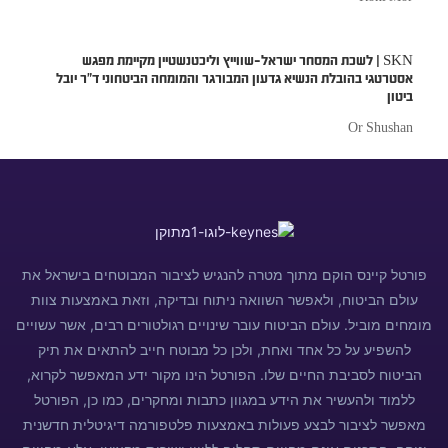
SKN | לשכת המסחר ישראל–שווייץ וליכטנשטיין מקיימת מפגש
אסטרטגי בהובלת הנשיא גדעון המבורגר והמומחה הביטחוני ד״ר יובל
ביטון
Or Shushan
פורטל קיינס הוקם מתוך מטרה להנגיש לציבור המבוטחים בישראל את
עולם הביטוח, ולאפשר השוואה ניתוח ובדיקה, וזאת באמצעות צוות
מומחים מוביל. עולם הביטוח עובר שינויים רגולטורים רבים, אשר עשויים
להשפיע על כל אחד ואחת, ולכן כל מבוטח חייב להתאים את תיק
הביטוח לסביבת החיים שלו. הפורטל הינו מקור ידע המאפשר לקרוא,
ללמוד ולהעשיר את הידע במגוון כתבות ומחקרים, כמו כן, הפורטל
מאפשר לציבור לבצע פעולות באמצעות פלטפורמה דיגיטלית חדשנית