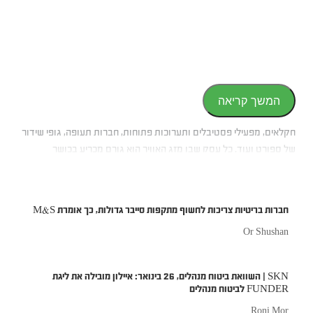
המשך קריאה
חקלאים, מפעילי פסטיבלים ותערוכות פתוחות, חברות תעופה, גופי שידור
של ספורט ועוד. כל עסק שבו מזג האוויר הוא גורם מכריע בכושר
ההשתכרות יכול ליהנות מביטוח כזה.
חברות בריטיות צריכות לחשוף מתקפות סייבר גדולות, כך אומרת M&S
Or Shushan
SKN | השוואת ביטוח מנהלים, 26 בינואר: איילון מובילה את ליגת
FUNDER לביטוח מנהלים
Roni Mor