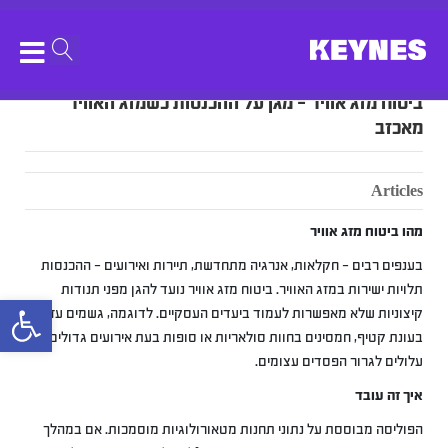
ביטוח מזג אוויר – מגן על ההכנסות כשמזג האוויר
מאכזב
Articles
מהו ביטוח מזג אוויר
בענפים רבים – חקלאות, אנרגיה מתחדשת, תיירות ואירועים – ההכנסות
תלויות ישירות במזג האוויר. ביטוח מזג אוויר נועד להגן מפני תנודות
bar
קיצוניות שלא מאפשרות לעמוד ביעדים העסקיים. לדוגמה, גשמים עזים
בעונת קטיף, חמסינים בחוות סולאריות או סופות בעת אירועים גדולים
עלולים לגרור הפסדים עצומים.
איך זה עובד
הפוליסה מבוססת על נתוני תחנות מטאורולוגיות מוסמכות. אם במהלך