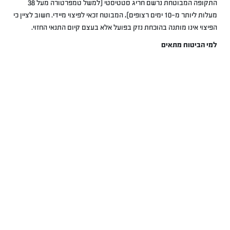
התקופה המבוטחת נרשם חריג סטטיסטי (למשל טמפרטורה מעל 38
מעלות ליותר מ-10 ימים רצופים), המבוטח זכאי לפיצוי מיידי. חשוב לציין כי
הפיצוי אינו מותנה בהוכחת נזק בפועל אלא בעצם קיום התנאי החזוי.
למי הביטוח מתאים