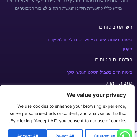
ונוחה. התכנים אינם מהווים תחליף לליווי ושירות מקצועי, אלא מהווים
מידע כללי להעשרת הידע והנגשת התחום לציבור המבוטחים
השוואת ביטוחים
ביטוח תאונות אישיות – אל תגידו לי זה לא יקרה
תקנון
הזדמנויות ביטוחים
ביטוח חיים בשביל השקט הנפשי שלך
כתבות חמות
We value your privacy
מפרץ מקסיקו: אסון הנפט הגדול בהיסטוריה והוכחה שכולנו חייבים
פוליסת ביטוח
We use cookies to enhance your browsing experience,
serve personalised ads or content, and analyse our traffic.
By clicking "Accept All", you consent to our use of cookies.
© Copyright 2026 צרו איתנו קשר במספר: +972 52-240-3930⁩
Accept All
Reject All
Customise