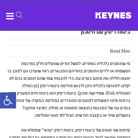
ביטוח ריסק עם חיסכון
Roni Mor
מי שתומכים כלכלית באחרים, למשל הורים שנוטלים חלק בפרנסת
המשפחה או ילדים התומכים בהוריהם המבוגרים, ראוי שיערכו גם למצב בו
ימצאו חלילה את מותם בטרם עת. כדי להבטיח שמי שהם תומכים בהם לא
יקלעו למצוקה כלכלית ניתן לרכוש פוליסת ביטוח ריסק (מן המילה
bar
האנגלית Risk, שפירושה סיכון). ביטוח ריסק הוא ביטוח חיים המעניק כיסוי
בדמות פיצוי המשולם למוטבים המוגדרים בפוליסה במקרה של מוות
בטרם עת של המבוטח כתוצאה מתאונה או מחלה. הפיצוי מתקבל
בתשלום אחד או בקצבה חודשית, הכול לפי תנאי הפוליסה.
קיימים שני סוגים של ביטוח ריסק, ביטוח ריסק “טהור” שממלא את
התפקיד שתואר לעיל וביטוח ריסק עם חיסכון המשמש גם כמכשיר חיסכון