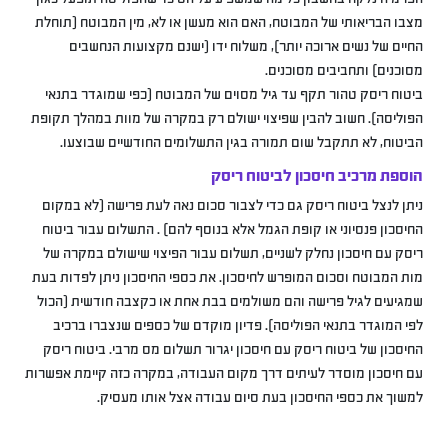
מצבו הבריאותי של המבוטח, האם הוא מעשן או לא, מין המבוטח (תוחלת
החיים של נשים ארוכה יותר), משלוח ידו (ישנם מקצועות הנחשבים
מסוכנים) ותחביבים מסוכנים.
ביטוח ריסק טהור תקף עד גיל מסוים של המבוטח (כפי שמוגדר בתנאי
הפוליסה). חשוב להבין שפיצוי ישולם רק במקרה של מוות במהלך תקופת
הביטוח, לא תתקבל שום תמורה בגין התשלומים החודשיים שבוצעו.
הוספת מרכיב חיסכון לביטוח ריסק
ניתן לנצל ביטוח ריסק גם כדי לצבור סכום נאה לעת פרישה (לא במקום
החיסכון פנסיוני או קופת הגמל אלא בנוסף להם) . התשלום עבור ביטוח
ריסק עם חיסכון נחלק לשניים, תשלום עבור הפיצוי שישולם במקרה של
מות המבוטח וסכום המופרש לחיסכון. את כספי החיסכון ניתן לפדות בעת
שמגיעים לגיל פרישה והם משולמים בבת אחת או כקצבה חודשית (הכול
לפי המוגדר בתנאי הפוליסה). פדיון מוקדם של כספים שנצברו ברכיב
החיסכון של ביטוח ריסק עם חיסכון יגרור תשלום מס מרבי. ביטוח ריסק
עם חיסכון מוסדר לעיתים דרך מקום העבודה, במקרה כזה קיימת אפשרות
למשוך את כספי החיסכון בעת סיום עבודה אצל אותו מעסיק.