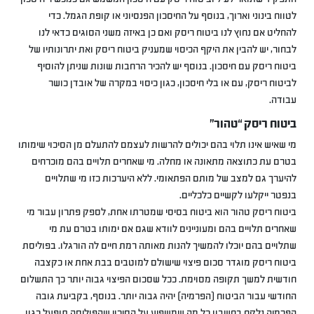
לטווח בינוני וארוך, בנוסף על החיסכון הפנסיוני או קופת הגמל. כדי
להחליט אם נחוץ לנו ביטוח ריסק ואם כן באיזה משני הסוגים כדאי לנו
לבחור, יש להבין את היקף הכיסוי שמעניק ביטוח ריסק ואת יתרונותיו של
ביטוח ריסק עם חיסכון. בנוסף יש להכיר הרחבות שונות שניתן להוסיף
לביטוח ריסק, עם או בלי חיסכון, כגון כיסוי במקרה של אובדן כושר
עבודה.
ביטוח ריסק “טהור”
מי שאיש אינו תלוי בהם יכולים להרשות לעצמם להתעלם מן הסיכוי שימותו
בטרם עת כתוצאה מתאונה או מחלה. מי שאחרים תלויים בהם מוכרחים
להיערך גם למצב של מותם הפתאומי. ללא היערכות כזו מי שתלויים
בנפטר ייקלעו לקשיים כלכליים.
ביטוח ריסק טהור הוא ביטוח בסיסי שמטרתו אחת, לספק פתרון עבור מי
שאחרים תלויים בהם ומעוניינים לוודא שגם אם ימותו בטרם עת מי
שתלויים בהם יוכלו להמשיך להנות מאותה רמת חיים לה הורגלו. בפוליסת
ביטוח ריסק מוגדר סכום פיצוי שישולם למוטבים בבת אחת או כקצבה
חודשית למשך תקופה מסוימת. ככל שסכום הפיצוי גבוה יותר כך התשלום
החודשי עבור הביטוח (הפרמיה) יהיה גבוה יותר. בנוסף, בקביעת גובה
הפרמיה נלקח בחשבון כל מה שמשפיע על הסיכוי שהפוליסה תופעל כגון