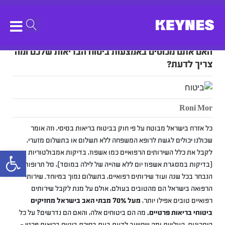
האם אתם מכוסים באמצעות ביטוח הבריאות שלכם ומה
צריך לדעת?
Roni Mor
כל אזרח בישראל מבוטח על פי חוק בביטוח בריאות בסיסי, וזה אומר
שכולנו יכולים לגשת לרופא המשפחה ללא תשלום או בתשלום מזערי,
bar
לקבל את כלל השירותים הרפואיים כמו אשפוז, בדיקות אמבולטוריות
(בדיקות במסגרת אשפוז יום ללא שהייה של לילה במוסד), סל תרופות
הנבחר בכל שנה ועוד שירותים רפואיים, בתשלום נמוך במיוחד. שירותי
הרפואה בישראל הם מהטובים בעולם, אולם על מנת לקבל שירותים
רפואיים טובים אפילו יותר,
מעל 70% מבתי האב בישראל מחזיקים
ביטוחי בריאות פרטיים.
מה הם ביטוחים אלה, והאם הם נדרשים? על כל
היתרונות, העלויות ומה שחשוב לדעת בעת בחירת ביטוח בריאות פרטי –