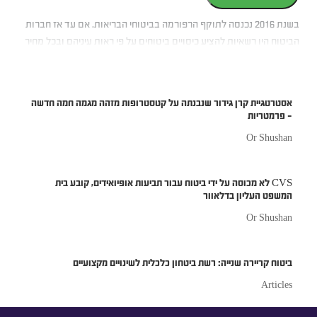
בשנת 2016 נכנסה לתוקף הרפורמה בביטוחי הבריאות. אם עד אז חברות
הביטוח היו רשאיות להציע כיסויים ביטוחים על פי ראות עיניהם ובכל מחיר
שהן רואות לנכון להציע בו את השירותים שלהן – מאז שנכנסה הרפורמה
לתוקף, חברות הביטוח מחוייבות להציע ביטוחי בריאות בהיקפים
מינימאליים הקבועים בחוק. כך, קל יותר להשוות בין השירותים והמחירים
אסטרטגיית קרן גידור שנבנתה על קטסטרופות מזהה מגמה חמה חדשה
שכל חברת ביטוח מציעה.
– פרמטריות
Or Shushan
CVS לא מכוסה על ידי ביטוח עבור תביעות אופיואידים, קובע בית
המשפט העליון בדלאוור
Or Shushan
ביטוח קריירה שנייה: רשת ביטחון כלכלית לשינויים מקצועיים
Articles