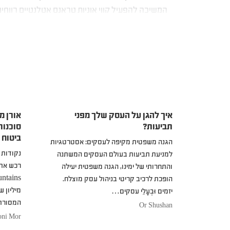
המשיכה להפעיל קווי אוניות טראנס אטלנטיים רווחי
חברת הכוכב הלבן וחברת קונארד, הוחלט על ידי ה
איך להגן על העסק שלך מפני
אורן מ
תביעות?
סוכנות 
ביטוח
הגנה משפטית מקיפה לעסקים: אסטרטגיות
נקודות 
למניעת תביעות בעולם העסקים המשתנה
והתחרותי של ימינו, הגנה משפטית יעילה
הופכת לרכיב קריטי בניהול עסק מוצלח.
מיליון 
יזמים וּבְעָלֵי עסקים…
המסורת
Or Shushan
oni Mor