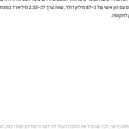
העסקים ג’ון ג’ייקוב אסטור, שהיה אחד מעשירי העולם עם הון אישי של כ-87 מיליון דולר, שוו
וחת כראוי, דבר שהציל את החברה ועזר לה לשרוד מול תביעות רבות, ה