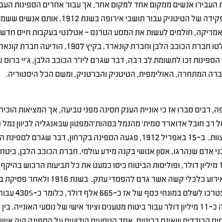
העבירו אנשים ממקום אחד למקום אחר, אך עבור אחרים הספינות העבי
מגיהינום לגן עדן של ארצות הברית. זה בדיוק היה תפקידה של הטיטניק עבור תושבי אירופה בשנת 12
אמריקה, חולמים לעשות את המסע הטרנס – אטלנטי בעקבות חיים חדשי
האוניות אז היו כלי תחבורה מהיר, יעיל, ורווחי עליו שלטו חברת הכוכב הלבן וחברת קונארד. בקיץ 1907,
הספינות זכו לתשומת לב רבה, דבר שגרם ליו”ר הכוכב הלבן, ג’יי ברוס 
ברה המתחרה, האולימפית, הטיטניק והברטניק, ומשם הכל היסטוריה.
, רבים סברו אז כי אוניית הענק חסינה מפני טביעה, אך המציאות הוכיח
האונייה בפיקודו של רב חובל אדוארד סמית’ מהנמל בסהות’המפטון שבאנגליה לכיוון נמל נ
יורק. כאשר על הספינה יותר מ-2000 נוסעים ואנשי צוות. ב-15 באפריל 1912, פגעה הספינה בקרחון, דבר שגרם לס
קוע במצולות הים יחד עם חלומותיהם של 1,514 בני אדם שנהרגו, אסון אנושי בקנה מידע עולמי. חברת הכוכב הלבן, ב
אוניית הענק תמורת סכום שווה ערך להיום של כ-133 מיליון דולר, ופוליסות הביטוח כיסו כמעט את כל תביעות הרכוש בהי
של כ-9.5 מיליון דולר. עבור חברות הביטוח, היה זה אירוע כלכלי קשה אשר גרם להפסדי עתק. בשנת 1916 ו
משפט נקבע כי חברת הכוכב הלבן וחברות הביטוח יצטרכו לשלם במונחי
אדם שאיבד את חייו. חברת הביטוח של לויד’ס שילמה כ-11 מיליון דולר עבור ביטוח מטענים וציוד אישי של נוסעי האונייה. בין
 הבודדים שאינם בריטים. אחד הנוסעים הידועים על הספינה היה איש