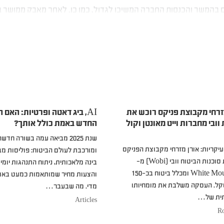
ם בהמשך והכנסות החברה המשיכו לגדול. כמו כן, לאחר מאבק ממושך בי
נהלות החברה למזג את הפעילות העסקית ולהפוך לחברה אחת.
זרחי מקבוצת פניקס רוכש את
AI, ביג דאטה ופרטיות: האם 
וובי מחברות וייט מאונטן וקול
החדש באמת כולל אותך?
שנת 2025 מביאה עמה בשורה חדש
עיקריות: אורן מזרחי מקבוצת הפניקס
ומורכבת לעולם הביטוח: פוליסות מ
רכש את סוכנות הביטוח וובי (Wobi) מ-
בינה מלאכותית, ניתוח התנהגות יומי
White Mountains ומכלל ביטוח בכ-150
והצעות מחיר שמותאמות כמעט באופ
שקל. העסקה משלבת את מומחיותו
מדי. מה שבעבר…
ית של…
Articles
R