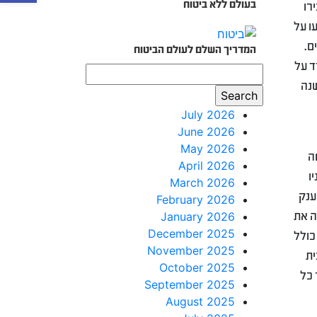
בעולם ללא ביטוח
רו
19. אותם אנשים ששמעו על
ם.
המדריך השלם לעולם הביטוח
 הודיעה חברת קונארד על
שנה
July 2026
June 2026
May 2026
ה
April 2026
יו
March 2026
פינת הענק
February 2026
יטחה את
January 2026
December 2025
קף כולל
November 2025
לאחר פסיקת בית
October 2025
 כסף של אז כ-665 אלף דולר, כלומר כ-430$ עבור כל
September 2025
August 2025