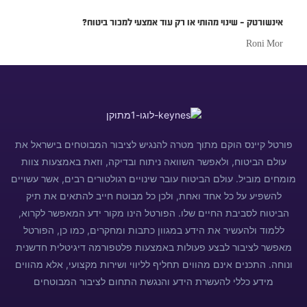
אינשורטק – שינוי מהותי או רק עוד אמצעי למכור ביטוח?
Roni Mor
פורטל קיינס הוקם מתוך מטרה להנגיש לציבור המבוטחים בישראל את
עולם הביטוח, ולאפשר השוואה ניתוח ובדיקה, וזאת באמצעות צוות
מומחים מוביל. עולם הביטוח עובר שינויים רגולטורים רבים, אשר עשויים
להשפיע על כל אחד ואחת, ולכן כל מבוטח חייב להתאים את תיק
הביטוח לסביבת החיים שלו. הפורטל הינו מקור ידע המאפשר לקרוא,
ללמוד ולהעשיר את הידע במגוון כתבות ומחקרים, כמו כן, הפורטל
מאפשר לציבור לבצע פעולות באמצעות פלטפורמה דיגיטלית חדשנית
ונוחה. התכנים אינם מהווים תחליף לליווי ושירות מקצועי, אלא מהווים
מידע כללי להעשרת הידע והנגשת התחום לציבור המבוטחים