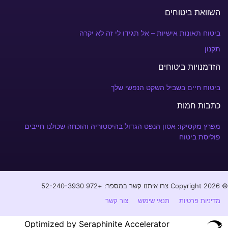
השוואת ביטוחים
ביטוח תאונות אישיות – אל תגידו לי זה לא יקרה
תקנון
הזדמנויות ביטוחים
ביטוח חיים בשביל השקט הנפשי שלך
כתבות חמות
מפרץ מקסיקו: אסון הנפט הגדול בהיסטוריה והוכחה שכולנו חייבים
פוליסת ביטוח
© Copyright 2026 צרו איתנו קשר במספר: +972 52-240-3930⁩
מדיניות פרטיות
תנאי שימוש
צור קשר
Optimized by Seraphinite Accelerator