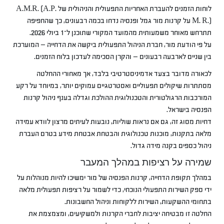
לוחות הזמנים להעברת האחריות התפעולית והניהולית של A.M.R. (A.P.
M. R.) על קרנות מור גמל ופנסיה נדחו בכמה רבעונים, כך שהחפיפה
תתרחש מאוחר משמעותית מהמועד המקורי שתוכנן ל־1 ביולי 2026.
על פי הודעת מור, חברת הניהול התפעולית ביקשה את הדחייה — המוערכת
בין שניים לארבעה רבעונים — והקרן הסכימה לעדכון בלוח הזמנים.
לכאורה מדובר בצעד אדמיניסטרטיבי בלבד, אך מאחורי ההחלטה
מסתתרות שיקולים תפעוליים ואסטרטגיים עמוקים יותר, במיוחד על רקע
המורכבות הרגולטורית והטכנולוגית ההולכת וגדלה בענף ניהול קרנות
הפנסיה בישראל.
דחיות מסוג זה, גם אם נראות שוליות, נובעות לעיתים מרצון לוודא עמידה
מלאה בתקנות, מוכנות טכנולוגית והבטחת אבטחת מידע בטרם העברת
ניהול כספים בקנה מידה גדול.
שמירה על רציפות במהלך המעבר
במהלך תקופת הדחייה, קרנות הפנסיה של מור ימשיכו להיות מנוהלות על
ידי ספק השירות התפעולי הנוכחי, כדי לשמור על רציפות תפעולית מלאה
בתחומי ההשקעות, השירות ללקוחות וניהול החשבונות.
החלטה זו מבטיחה יציבות לחברי הקרנות ולמשקיעים, ומצמצמת את