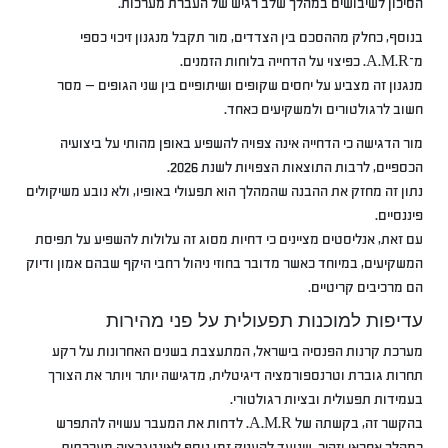
הסיכון לשיבושים במהלך שלב רגיש של העברת מערכות.
בנוסף, כחלק מההסכם בין הצדדים, מור תקבל מנגנון זיכוי כספי
מ־A.M.R. כפיצוי על הדחייה בלוחות הזמנים.
מנגנון זה מצביע על יחסים שקופים ושיתופיים בין שני הגופים — מסר
חשוב לרגולטורים ולמשקיעים כאחד.
מור הדגישה כי הדחייה אינה צפויה להשפיע באופן מהותי על ביצועיה
הכספיים, לרבות התוצאות הצפויות לשנת 2026.
נתון זה מחזק את ההבנה שהמהלך הוא תפעולי באופיו, ולא נובע משיקולים
פיננסיים.
עם זאת, אנליסטים מציינים כי דחיות מסוג זה עלולות להשפיע על תפיסת
המשקיעים, במיוחד כאשר מדובר בחוזי ניהול רחבי היקף שבהם אמון ודיוק
הם מרכיבים קריטיים.
עדיפות למוכנות תפעולית על פני מהירות
מערכת קרנות הפנסיה בישראל, המתעצבת בשנים האחרונות על רקע
תחרות גוברת וטרנספורמציה דיגיטלית, מדגישה יותר ויותר את הצורך
בעמידות תפעולית ובציות רגולטורי.
בהקשר זה, בקשתה של A.M.R. לדחות את המעבר עשויה להתפרש
כמהלך אחראי וזהיר, שנועד להעניק זמן נוסף לאינטגרציה מערכתית,