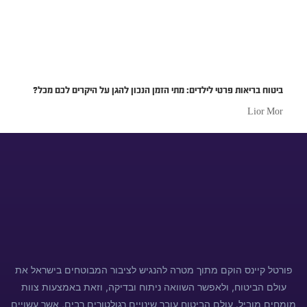
פורטל קיינס הוקם מתוך מטרה להנגיש לציבור המבוטחים בישראל את
עולם הביטוח, ולאפשר השוואה ניתוח ובדיקה, וזאת באמצעות צוות
מומחים מוביל. עולם הביטוח עובר שינויים רגולטורים רבים, אשר עשויים
להשפיע על כל אחד ואחת, ולכן כל מבוטח חייב להתאים את תיק
הביטוח לסביבת החיים שלו. הפורטל הינו מקור ידע המאפשר לקרוא,
ללמוד ולהעשיר את הידע במגוון כתבות ומחקרים, כמו כן, הפורטל
מאפשר לציבור לבצע פעולות באמצעות פלטפורמה דיגיטלית חדשנית
ונוחה. התכנים אינם מהווים תחליף לליווי ושירות מקצועי, אלא מהווים
מידע כללי להעשרת הידע והנגשת התחום לציבור המבוטחים
השוואת ביטוחים
ביטוח תאונות אישיות – אל תגידו לי זה לא יקרה
תקנון