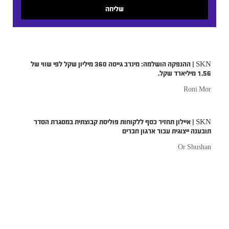
שליחה
SKN | ההנפקה הושלמה: מינרב גייסה 360 מיליון שקל לפי שווי של
1.56 מיליארד שקל.
Roni Mor
SKN | איילון תחזיר כסף ללקוחות פוליסת קבוצתית במסגרת הסדר
תובענה ייצוגית עבור ארגון חברים
Or Shushan
ביטוח בריאות פרטי לילדים: מתי הזמן הנכון להגן על היקרים לכם מכל?
Lior Mor