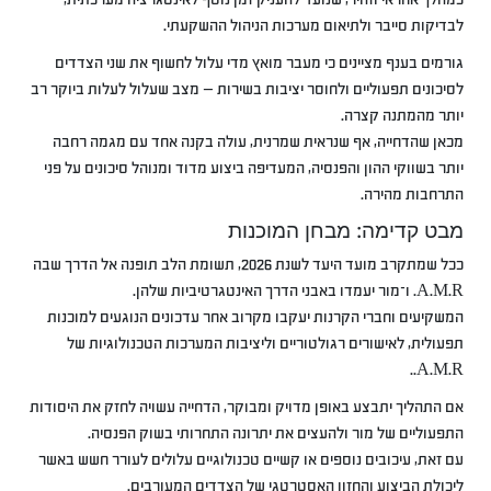
לבדיקות סייבר ולתיאום מערכות הניהול ההשקעתי.
גורמים בענף מציינים כי מעבר מואץ מדי עלול לחשוף את שני הצדדים
לסיכונים תפעוליים ולחוסר יציבות בשירות — מצב שעלול לעלות ביוקר רב
יותר מהמתנה קצרה.
מכאן שהדחייה, אף שנראית שמרנית, עולה בקנה אחד עם מגמה רחבה
יותר בשווקי ההון והפנסיה, המעדיפה ביצוע מדוד ומנוהל סיכונים על פני
התרחבות מהירה.
מבט קדימה: מבחן המוכנות
ככל שמתקרב מועד היעד לשנת 2026, תשומת הלב תופנה אל הדרך שבה
A.M.R. ו־מור יעמדו באבני הדרך האינטגרטיביות שלהן.
המשקיעים וחברי הקרנות יעקבו מקרוב אחר עדכונים הנוגעים למוכנות
תפעולית, לאישורים רגולטוריים וליציבות המערכות הטכנולוגיות של
A.M.R..
אם התהליך יתבצע באופן מדויק ומבוקר, הדחייה עשויה לחזק את היסודות
התפעוליים של מור ולהעצים את יתרונה התחרותי בשוק הפנסיה.
עם זאת, עיכובים נוספים או קשיים טכנולוגיים עלולים לעורר חשש באשר
ליכולת הביצוע והחזון האסטרטגי של הצדדים המעורבים.