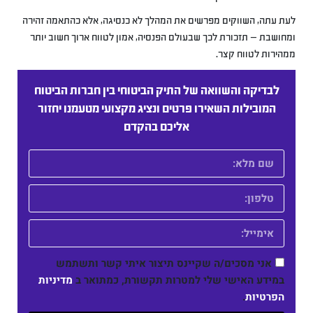
לעת עתה, השווקים מפרשים את המהלך לא כנסיגה, אלא כהתאמה זהירה
ומחושבת — תזכורת לכך שבעולם הפנסיה, אמון לטווח ארוך חשוב יותר
ממהירות לטווח קצר.
לבדיקה והשוואה של התיק הביטוחי בין חברות הביטוח
המובילות השאירו פרטים ונציג מקצועי מטעמנו יחזור
אליכם בהקדם
אני מסכים/ה שקיינס תיצור איתי קשר ותשתמש
במידע האישי שלי למטרות תקשורת, כמתואר ב
מדיניות
הפרטיות
.