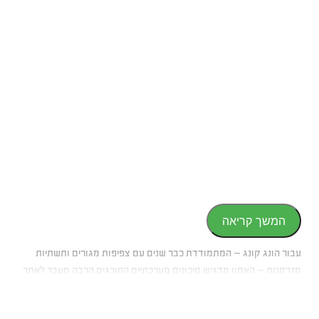
המשך קריאה
עבור הונג קונג — המתמודדת כבר שנים עם צפיפות מגורים ותשתיות
מזדקנות — האסון מדגיש סיכונים מערכתיים החורגים הרבה מעבר לאתר
הבנייה עצמו.