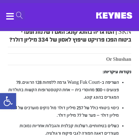
SKN | הטרגדיה בהונג קונג: האם רשלנות ופערי
ביטוח הפכו פרויקט שיפוץ לאסון של 334 מיליון דולר?
Or Shushan
נקודות עיקריות:
השריפה ב-Wang Fuk Court גרמה ללפחות 128 הרוגים, 79
פצועים ו-900 מחוסרי בית — אחת הקטסטרופות הקשות בתולדות
bar
המגורים בהונג קונג.
כיסוי ביטוחי כולל של 257 מיליון דולר מול נזקים מוערכים של 334
מיליון דולר — פער של 77 מיליון דולר.
כשלים בטיחותיים, רשלנות קבלנית והגבלות אחריות נמוכות
מעוררים דאגה חמורה לגבי פיקוח ורגולציה.