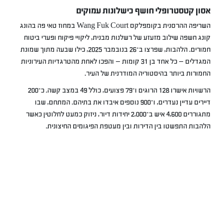
אסון קטסטרופלי חושף כישלונות עמוקים
השריפה ההרסנית בקומפלקס Wang Fuk Court במחוז טאי פה בהונג
קונג חשפה שילוב מזעזע של רשלנות מבנית, ליקויי פיקוח ופערי ביטוח
חמורים. הלהבות, שפרצו ב־26 בנובמבר 2025, כילו שבעה מתוך שמונת
המגדלים — כל אחד בן 31 קומות — והפכו לאחת מהטרגדיות העירוניות
החמורות ביותר בהיסטוריה המודרנית של העיר.
הרשויות אישרו 128 הרוגים ו־79 פצועים, כולל 49 במצב קשה. כ־200
דיירים עדיין נעדרים, ו־900 נוספים איבדו את בתיהם. המתחם, שבו
מתגוררים 4,600 איש ב־2,000 יחידות דיור, ניזוק כמעט לחלוטין כאשר
הלהבות התפשטו בין הדירות ובין מעטפת הפיגומים החיצונית.