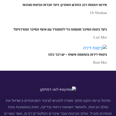
אירועי הונאות רכב בחודש האחרון: כיצד חברות הביטוח מגיבות
Or Shushan
כיצד ביטוח הסייבר מתפתח כדי להתמודד עם איומי הסייבר המודרניים?
Lior Mor
ביטוחי דירות בהתאמה אישית – יש דבר כזה!
Roni Mor
פורטל קיינס הוקם מתוך מטרה להנגיש לציבור המבוטחים בישראל את
עולם הביטוח, ולאפשר השוואה ניתוח ובדיקה, וזאת באמצעות צוות
מומחים מוביל. עולם הביטוח עובר שינויים רגולטורים רבים, אשר עשויים