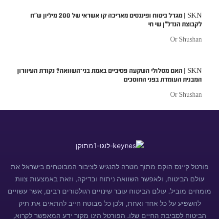
SKN | מגדל ביטוח ופיננסים מאריכה קו אשראי של 200 מיליון ש״ח
לקבוצת הנדל״ן שי חי
Or Shushan
SKN | האם מסלולי השקעה פסיביים באמת בני־השוואה? נקודת העיוורון
המבנית העומדת בפני החוסכים
Or Shushan
פורטל קיינס הוקם מתוך מטרה להנגיש לציבור המבוטחים בישראל את
עולם הביטוח, ולאפשר השוואה ניתוח ובדיקה, וזאת באמצעות צוות
מומחים מוביל. עולם הביטוח עובר שינויים רגולטורים רבים, אשר עשויים
להשפיע על כל אחד ואחת, ולכן כל מבוטח חייב להתאים את תיק
הביטוח לסביבת החיים שלו. הפורטל הינו מקור ידע המאפשר לקרוא,