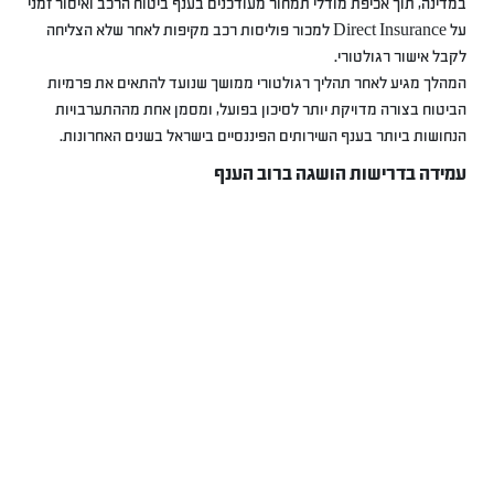
במדינה, תוך אכיפת מודלי תמחור מעודכנים בענף ביטוח הרכב ואיסור זמני
על Direct Insurance למכור פוליסות רכב מקיפות לאחר שלא הצליחה
לקבל אישור רגולטורי.
המהלך מגיע לאחר תהליך רגולטורי ממושך שנועד להתאים את פרמיות
הביטוח בצורה מדויקת יותר לסיכון בפועל, ומסמן אחת מההתערבויות
הנחושות ביותר בענף השירותים הפיננסיים בישראל בשנים האחרונות.
עמידה בדרישות הושגה ברוב הענף