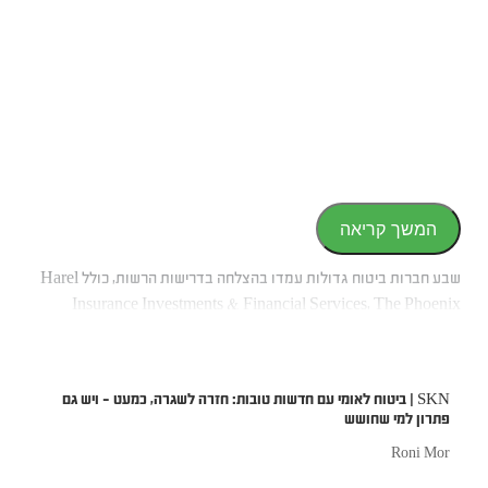
המשך קריאה
שבע חברות ביטוח גדולות עמדו בהצלחה בדרישות הרשות, כולל Harel
Insurance Investments & Financial Services, The Phoenix
Holdings, Menora Mivtachim, Ayalon Insurance, Clal Insurance
Enterprises Holdings, Shlomo Insurance ו-Shomera Insurance.
כל אחת מהחברות הללו הגישה מסגרות תמחור מתוקנות שאושרו על ידי
SKN | ביטוח לאומי עם חדשות טובות: חזרה לשגרה, כמעט – ויש גם
הרגולטורים, מה שאפשר להן להמשיך לפעול ללא הפרעה. לעומת זאת,
פתרון למי שחושש
Direct Insurance נמצאת עדיין בדיונים מתמשכים עם הרשות וכרגע
Roni Mor
אינה יכולה להציע פוליסות ביטוח רכב מקיפות חדשות.