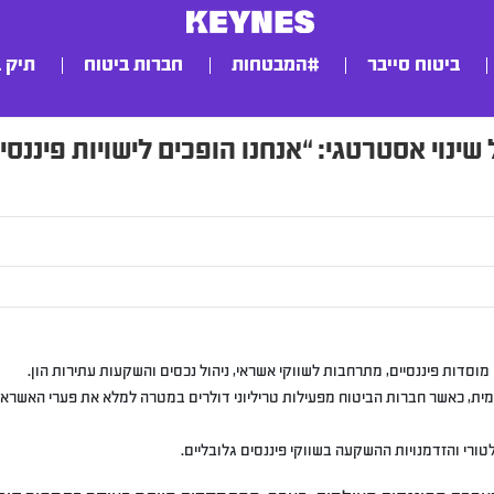
ביטוח סייבר
#המבטחות
חברות ביטוח
תיק 
ל שינוי אסטרטגי: “אנחנו הופכים לישויות פיננסי
 מוסדות פיננסיים, מתרחבות לשווקי אשראי, ניהול נכסים והשקעות עתירות הון.
מית, כאשר חברות הביטוח מפעילות טריליוני דולרים במטרה למלא את פערי האשראי
ורי והזדמנויות ההשקעה בשווקי פיננסים גלובליים.