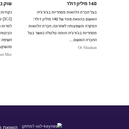
140 מיליון דולר
שוק בי
בעל חברת הלוואות מסחריות בג’ורג’יה
הואשם בהונאת פונזי של 140 מיליון דולר:
המקרה והשפעותיו לאחרונה, חברת הלוואות
למרות ה
מסחריות בג’ורג’יה חוותה טלטלה כאשר בעל
הביטוח 
החברה הואשם…
חשיפה ל
מהשקע
Or Shushan
oni Mor
השוואת ב