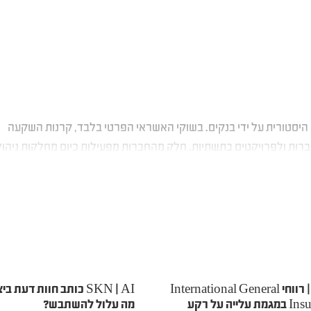
 היסטורית על ידי בנקים. בשוקי האשראי הפרטי בלבד, קרנות השקעה
ברות ולפרויקטים בתשתיות. חלק מהחברות מפעילות כיום מחלקות ניהול
גדולות, ומנהלות תיקי השקעות התואמים את אלו של מחלקות האוצר ש
SKN | רווחי International General
SKN | AI כותב חוות דעת ב
Insurance במגמת עלייה על רקע
מה עלול להשתבש?