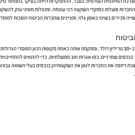
ערכת הפיננסית העולמית. בעבר, ההתמקדות הייתה בעיקר בתמחור סיכו
 מהחברות פועלות כמוקדי השקעה רבי עוצמה, ומנצלות מאזני ענק להשקע
יה מכירים בשינוי באופן גלוי, ומציינים שחברות הביטוח הופכות למוסד
ביטוח
תעשיית הביטוח העולמית מנהלת נכסים המוערכים בכ-30 טריליון דולר, וממקמת אותה כאחת מקופות ההון המוסדי הגדו
 בנכסים שמרניים, כמו אגרות חוב ממשלתיות, כדי להתאים להתחייבויות
שכת דחפה את החברות לגוון את השקעותיהן בנכסים בעלי תשואה גבוהה 