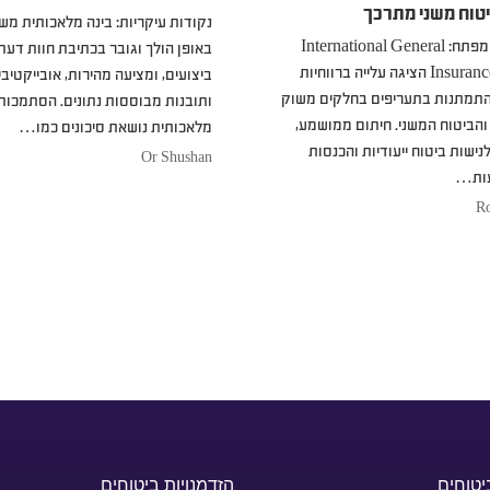
טוח משני מתרכך
נקודות עיקריות: בינה מלאכותית מ
נקודות מפתח: International General
באופן הולך וגובר בכתיבת חוות דעת
Insurance (IGI) הציגה עלייה ברווחיות
ביצועים, ומציעה מהירות, אובייקטיבי
תמתנות בתעריפים בחלקים משוק
ותובנות מבוססות נתונים. הסתמכות 
והביטוח המשני. חיתום ממושמע,
מלאכותית נושאת סיכונים כמו…
נישות ביטוח ייעודיות והכנסות
Or Shushan
ות…
R
יטוחים
הזדמנויות ביטוחים