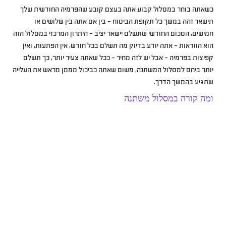
כשאתה בוחר במסלול קבוע אתה בעצם קובע שהפרמיה החודשית שלך
תישאר זהה במשך כל תקופת הביטוח – בין אם אתה בין שלושים או
חמישים, הסכום החודשי שתשלם יישאר יציב – היתרון המרכזי במסלול הזה
הוא הוודאות – אתה יודע בדיוק מה תשלם בכל חודש, אין הפתעות, ואין
קפיצות בפרמיה – אבל יש לזה מחיר – ככל שאתה צעיר יותר, כך תשלם
יותר ביחס למסלול המשתנה, משום שאתה כביכול מממן מראש את העלייה
שתגיע בהמשך הדרך.
ומה קורה במסלול משתנה