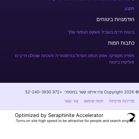
תקנון
הזדמנויות ביטוחים
ביטוח חיים בשביל השקט הנפשי שלך
כתבות חמות
מפרץ מקסיקו: אסון הנפט הגדול בהיסטוריה והוכחה שכולנו חייבים
פוליסת ביטוח
© Copyright 2026 צרו איתנו קשר במספר: +972 52-240-3930⁩
מדיניות פרטיות
תנאי שימוש
צור קשר
Optimized by Seraphinite Accelerator
Turns on site high speed to be attractive for people and search engines.