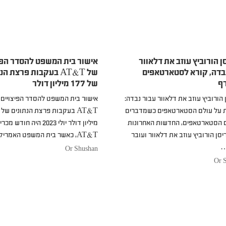
ן הורוביץ עוזב את דלאוור
אישור בית המשפט להסדר הפי
בדה, קורא לסטארטאפים
של AT&T בעקבות פרצת ה
ף
של 177 מיליון דולר
 הורוביץ עוזב את דלאוור עבור נבדה:
אישור בית המשפט להסדר הפיצויים 
 על עולם הסטארטאפים כשמדברים
 הסטארטאפים, החדשות האחרונות
מיליון דולר יולי 2023 היה חוד
יסן הורוביץ עוזב את דלאוור ועובר
AT&T, כאשר בית המשפט האמריקאי…
…
Or Shushan
Or 