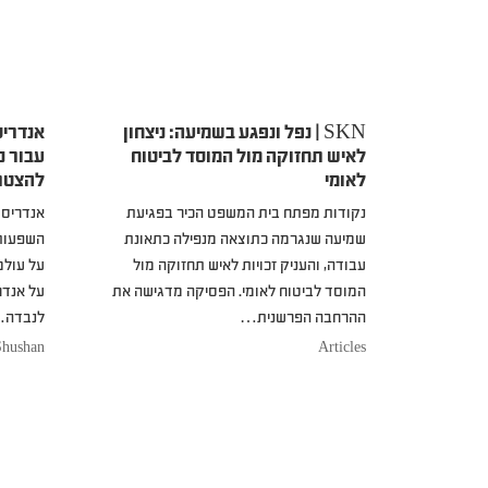
SKN | נפל ונפגע בשמיעה: ניצחון
אנדריס
לאיש תחזוקה מול המוסד לביטוח
עבור נ
לאומי
להצטר
נקודות מפתח בית המשפט הכיר בפגיעת
אנדריסן
שמיעה שנגרמה כתוצאה מנפילה כתאונת
השפעות
עבודה, והעניק זכויות לאיש תחזוקה מול
על עולם
המוסד לביטוח לאומי. הפסיקה מדגישה את
על אנדר
ההרחבה הפרשנית…
לנבדה
Shushan
Articles