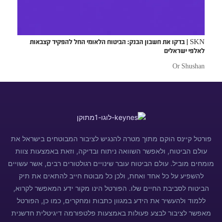
SKN | בדקו את חשבון הבנק: הביטוח הלאומי החל להפקיד קצבאות
לאלפי ישראלים
Or Shushan
פורטל קיינס הוקם מתוך מטרה להנגיש לציבור המבוטחים בישראל את
עולם הביטוח, ולאפשר השוואה ניתוח ובדיקה, וזאת באמצעות צוות
מומחים מוביל. עולם הביטוח עובר שינויים רגולטורים רבים, אשר עשויים
להשפיע על כל אחד ואחת, ולכן כל מבוטח חייב להתאים את תיק
הביטוח לסביבת החיים שלו. הפורטל הינו מקור ידע המאפשר לקרוא,
ללמוד ולהעשיר את הידע במגוון כתבות ומחקרים, כמו כן, הפורטל
מאפשר לציבור לבצע פעולות באמצעות פלטפורמה דיגיטלית חדשנית