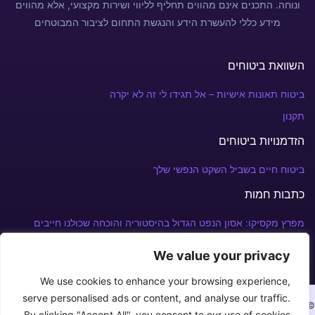
ונוחה. התכנים אינם מהווים תחליף לליווי ושירות מקצועי, אלא מהווים
מידע כללי להעשרת הידע והנגשת התחום לציבור המבוטחים
השוואת ביטוחים
ביטוח תאונות אישיות – אל תגידו לי זה לא יקרה
תקנון
הזדמנויות ביטוחים
ביטוח חיים בשביל השקט הנפשי שלך
כתבות חמות
מפרץ מקסיקו: אסון הנפט הגדול בהיסטוריה והוכחה שכולנו חייבים
פוליסת ביטוח
We value your privacy
We use cookies to enhance your browsing experience,
serve personalised ads or content, and analyse our traffic.
© Copyright 2026 צרו איתנו קשר במספר: +972 52-240-3930⁩
By clicking "Accept All", you consent to our use of cookies.