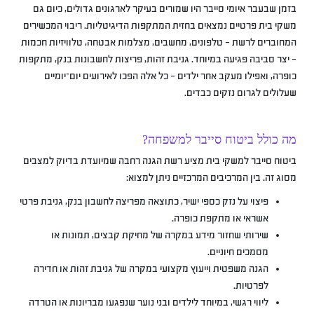
בזמן שבעבר איומי סייבר היו שמורים בעיקר לארגונים גדולים, כיום גם
משקי בית פרטיים נמצאים בחזית המתקפות הדיגיטליות. ריבוי המכשירים
המחוברים לרשת – טלפונים, מחשבים, מצלמות אבטחה, טלוויזיות חכמות
– יצר סביבה פגיעה במיוחד. גניבת זהות, פריצות לחשבונות בנק, מתקפות
כופרה, ואפילו מעקב אחר ילדים – כל אלה הפכו לאירועים יום־יומיים
שעלולים לגרום נזקים כבדים.
מה כולל ביטוח סייבר למשפחה?
ביטוח סייבר למשקי בית מציע רשת הגנה רחבה שמיועדת בדיוק למצבים
מסוג זה. בין המרכיבים המרכזיים ניתן למצוא:
פיצוי על נזק כספי ישיר, כתוצאה מפריצה לחשבון בנק, גניבת פרטי
אשראי או מתקפת כופרה.
שירותי שחזור מידע במקרה של מחיקת קבצים, תמונות או
מסמכים חיוניים.
הגנה משפטית וייעוץ מקצועי במקרה של גניבת זהות או חדירה
לפרטיות.
ליווי רגשי, במיוחד לילדים ובני נוער שנפגעו מבריונות או הטרדה