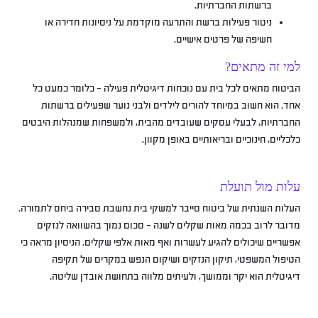
ברשתות החברתיות.
ניטור פעילות ברשת והתרעה מוקדמת על ניסיונות חדירה או
חשיפה של פרטים אישיים.
למי זה מתאים?
הביטוח מתאים לכל בית עם נוכחות דיגיטלית פעילה – כלומר כמעט כל
אחד. הוא חשוב במיוחד להורים לילדים ולבני נוער שפעילים ברשתות
החברתיות, לבעלי עסקים שעובדים מהבית, ולמשפחות שמנהלות היבטים
כלכליים, חינוכיים ובריאותיים באופן מקוון.
עלות מול תועלת
העלות השנתית של ביטוח סייבר למשקי בית נחשבת סבירה ביחס לתמורה.
מדובר לרוב בכמה מאות שקלים לשנה – סכום נמוך בהשוואה לנזקים
אפשריים שיכולים להגיע לעשרות ואף מאות אלפי שקלים. הניסיון מראה כי
הטיפול המשפטי, תיקון הנזקים ושיקום הנפש במקרים של תקיפה
דיגיטלית הוא יקר וממושך, ולעיתים מלווה בתחושת אובדן שליטה.