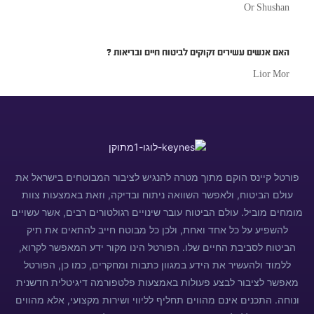
Or Shushan
האם אנשים עשירים זקוקים לביטוח חיים ובריאות ?
Lior Mor
פורטל קיינס הוקם מתוך מטרה להנגיש לציבור המבוטחים בישראל את
עולם הביטוח, ולאפשר השוואה ניתוח ובדיקה, וזאת באמצעות צוות
מומחים מוביל. עולם הביטוח עובר שינויים רגולטורים רבים, אשר עשויים
להשפיע על כל אחד ואחת, ולכן כל מבוטח חייב להתאים את תיק
הביטוח לסביבת החיים שלו. הפורטל הינו מקור ידע המאפשר לקרוא,
ללמוד ולהעשיר את הידע במגוון כתבות ומחקרים, כמו כן, הפורטל
מאפשר לציבור לבצע פעולות באמצעות פלטפורמה דיגיטלית חדשנית
ונוחה. התכנים אינם מהווים תחליף לליווי ושירות מקצועי, אלא מהווים