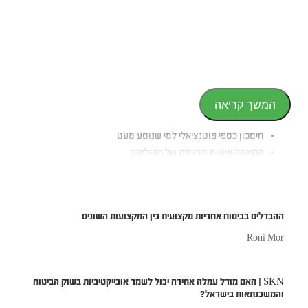
המשך קריאה
חיסכון כספי פוטנציאלי למי שנוסע מעט
התאמה אישית מדויקת של הפוליסה
שקיפות בחישוב העלויות
תמריץ להפחתת נסיעות
ההבדלים בביטוח אחריות מקצועית בין המקצועות השונים
Roni Mor
SKN | האם מודל עמלה אחידה יכול לשמר אובייקטיביות בשוק הביטוח
והמשכנתאות בישראל?