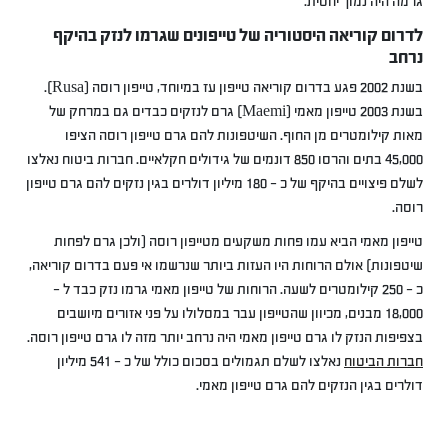
גרמה היה נמוך יחסית.
לדרום קוריאה היסטוריה של טייפונים שגרמו לנזק בהיקף
נרחב
בשנת 2002 פגע בדרום קוריאה טייפון עז במיוחד, טייפון רוסה (Rusa).
בשנת 2003 טייפון מאמי (Maemi) גרם לנזקים כבדים גם במרחק של
מאות קילומטרים מן החוף. השיטפונות להם גרם טייפון רוסה הציפו
45,000 בתים והרסו 850 דונמים של גידולים חקלאיים. חברות ביטוח נאלצו
לשלם פיצויים בהיקף של כ – 180 מיליון דולרים בגין נזקים להם גרם טייפון
רוסה.
טייפון מאמי הביא עמו פחות משקעים מטייפון רוסה (ולכן גרם לפחות
שיטפונות) אולם הרוחות היו העזות ביותר שנרשמו אי פעם בדרום קוריאה,
כ – 250 קילומטרים לשעה. הרוחות של טייפון מאמי גרמו נזק כבד ל –
18,000 מבנים, מכיוון שהטייפון עבר במסלולו על פני אזורים מיושבים
בצפיפות הנזק לו גרם טייפון מאמי היה נרחב יותר מזה לו גרם טייפון רוסה.
חברות הביטוח
נאלצו לשלם תגמולים בסכום כולל של כ – 541 מיליון
דולרים בגין הנזקים להם גרם טייפון מאמי.