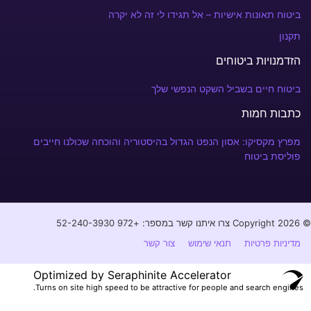
ביטוח תאונות אישיות – אל תגידו לי זה לא יקרה
תקנון
הזדמנויות ביטוחים
ביטוח חיים בשביל השקט הנפשי שלך
כתבות חמות
מפרץ מקסיקו: אסון הנפט הגדול בהיסטוריה והוכחה שכולנו חייבים
פוליסת ביטוח
© Copyright 2026 צרו איתנו קשר במספר: +972 52-240-3930⁩
מדיניות פרטיות
תנאי שימוש
צור קשר
Optimized by Seraphinite Accelerator
Turns on site high speed to be attractive for people and search engines.