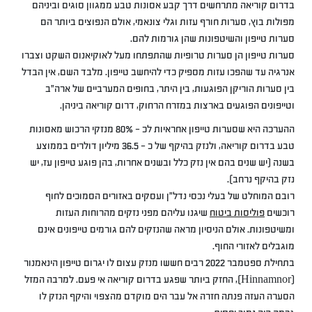
בדרום קוריאה מתרחשים דרך קבע אסונות טבע ממגוון סוגים וביניהם
מפולות בוץ, סערות חורף עזות וגלי צונאמי, אולם הנפוצים ביותר הם
סערות טייפון והשיטפונות שהן גורמות להם.
סערות טייפון הן סערות טרופיות שהתפתחו מעל לאוקיאנוס השקט וצברו
אנרגיה עד שהפכו עזות מספיק כדי להיחשב טייפון. מלבד השם, אין הבדל
בין סערות הוריקן הפוגעות, בין היתר, בחופים המערביים של ארה”ב
וטייפונים הפוגעים בארצות במזרח הרחוק, דרום קוריאה ביניהן.
ההערכה היא שסערות טייפון אחראיות לכ – 80% מנזקי הרכוש מאסונות
טבע בדרום קוריאה, ולנזק בהיקף של כ – 36.5 מיליון דולרים בממוצע
בשנה (יש שנים בהם אין נזק כלל ובשנים אחרות, בהן פוגע טייפון עז, יש
נזק בהיקף נרחב).
רובם המוחלט של בעלי נכסי נדל”ן ועסקים באזורים הסמוכים לחוף
רוכשים
פוליסות ביטוח
שיגנו עליהם מפני נזקים מהרוחות העזות
ומשיטפונות. אולם הניסיון מראה שהנזקים להם גורמים טייפונים אינם
מוגבלים לאזורי החוף.
בתחילת ספטמבר 2022 רבים חששו מנזק עצום לו יגרום טייפון הינאמנור
(Hinnamnor), החזק ביותר שפגע בדרום קוריאה אי פעם. למרבה המזל
הסערה העזה פנתה חזרה אל עבר הים מוקדם מהצפוי והיקף הנזק לו