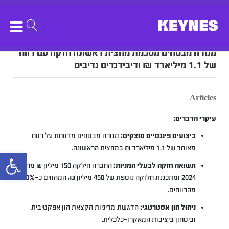
מנורה מבטחים מסכמת מחצית ראשונה חזקה עם רווח
של 1.1 מיליארד ₪ ודיבידנדים נדיבים
Articles
עיקרי הדברים:
ביצועים פיננסיים מוצקים:
מנורה מבטחים מדווחת על רווח
מאוחד של 1.1 מיליארד ₪ במחצית הראשונה.
bar
תשואה חזקה לבעלי המניות:
החברה חילקה 150 מיליון ₪ מרווחי
2024 ומתכננת חלוקה נוספת של 450 מיליון ₪, המהווים כ-40%
מהרווחים.
ניהול הון אסטרטגי:
הדגשת מדיניות הקצאת הון אפקטיבית
וביטחון ביציבות המאקרו-כלכלית.