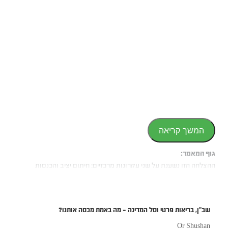
המשך קריאה
גוף המאמר:
ההצלחה הזו נשענת על שני עקרונות מרכזיים: חיתום יציב והכנסות
השקעה עקביות. למרות אתגרי מאקרו כגון אינפלציה ותנודות בריבית,
השוליים נותרו יציבים. ההחלטה לחלק 150 מיליון ₪ מרווחי 2024, ולתכנן
חלוקה נוספת של 450 מיליון ₪ (כ-40% מהרווח הכולל), משקפת ביטחון
שב”ן, בריאות פרטי וסל המדינה – מה באמת מכסה אותנו?
ביתרות ההון ובתחזיות ההכנסות.
Or Shushan