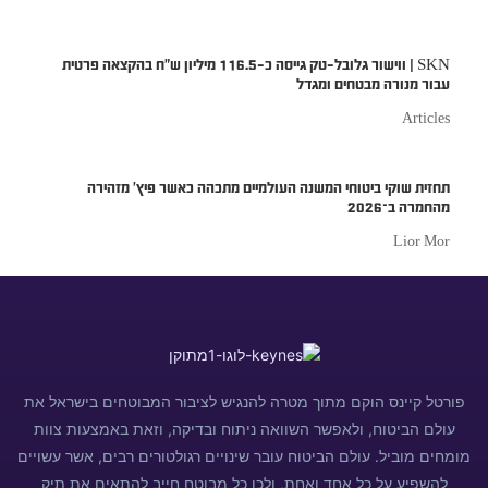
SKN | ווישור גלובל-טק גייסה כ-116.5 מיליון ש”ח בהקצאה פרטית
עבור מנורה מבטחים ומגדל
Articles
תחזית שוקי ביטוחי המשנה העולמיים מתכהה כאשר פיץ’ מזהירה
מהחמרה ב־2026
Lior Mor
פורטל קיינס הוקם מתוך מטרה להנגיש לציבור המבוטחים בישראל את
עולם הביטוח, ולאפשר השוואה ניתוח ובדיקה, וזאת באמצעות צוות
מומחים מוביל. עולם הביטוח עובר שינויים רגולטורים רבים, אשר עשויים
להשפיע על כל אחד ואחת, ולכן כל מבוטח חייב להתאים את תיק