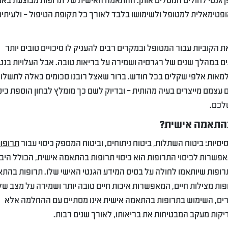
 גנטי לחולים הנוטלים אותן. ההתאמה האישית של תרופות מבוצעת בא
 האופטימאלית למטופל ולשימושו בלבד לאורך כל תקופת הטיפול – ולעיתי
קוביות עבור המטופל ובמקרים רבים להעניק לו סיכויים טובים יותר
ים במהלך שנים של רגרסיה ושמירה על בריאות טובה. אבל העלויות בנט
למאות אלפי שקלים בכל חודש. ברור שאצל רובנו סכומים כאלה לתשלו
ם עצמם מייצרים בעיה מהותית – ובדיוק לשם כך מומלץ לבחון הוספת כיס
לכם.
בהתאמה אישית?
יסיות: ביטוח השתלות, ביטוח ניתוחים, וביטוח המספק כיסוי עבור
תרופו
שרות לכיסוי התרופות הוא כיסוי תרופות בהתאמה אישית, הכולל היב
רופות שיותאמו לחולה על בסיס המידע הגנטי האישי שלו. תרופות בהת
ופות מצילות חיים, המאפשרות איכות חיים טובה יותר ושמירה על מצב של
קרים, השימוש בתרופות בהתאמה אישית אינו מסתיים עם ההחלמה אלא
יקות מעקב המבטיחות את בריאותו, לאורך שנים רבות.