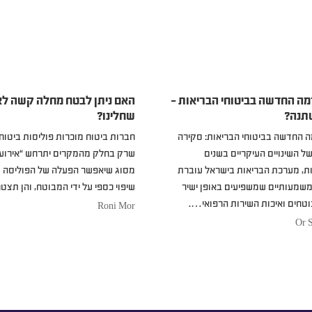
ה החדשה בביטוחי הבריאות –
האם ניתן לבטח מחלה קשה ל
תנה?
שחלינו?
 החדשה בביטוחי הבריאות: סקירה
חברות ביטוח מוכרות פוליסות ביטוח
ל השינויים העיקריים בשנים
שרק בחלק מהמקרים יתרחש “אירוע ב
ת, מערכת הבריאות בישראל עוברת
מסוג שיאפשר הפעלה של הפוליסה 
 משמעותיים שמשפיעים באופן ישיר
שיפוי כספי על ידי המבוטח, והן תצ
טחים ואיכות השירות הרפואי….
Roni Mor
Or 