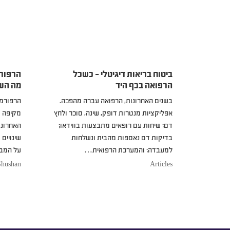
ביטוח בריאות דיגיטלי – כשכל
הרפורמ
הרפואה בכף היד
מה הש
בשנים האחרונות, הרפואה עברה מהפכה.
הרפורמה
אפליקציות מנטרות דופק, שינה, סוכר ולחץ
מקיפה ש
דם; שיחות עם רופאים מתבצעות בווידאו;
האחרונו
בדיקות דם נאספות מהבית ונשלחות
שינויים
למעבדה; והמערכת הרפואית…
על המבו
Shushan
Articles