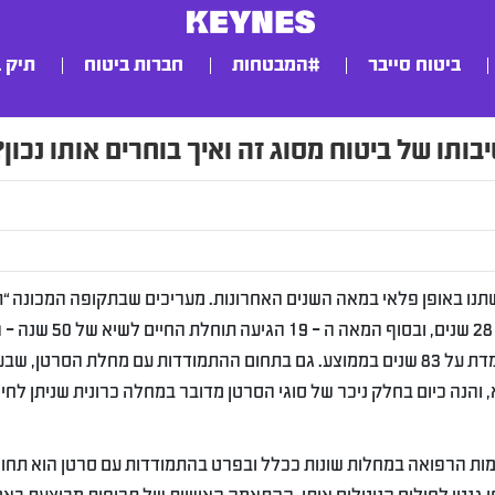
ביטוח סייבר
#המבטחות
חברות ביטוח
תיק 
תו של ביטוח מסוג זה ואיך בוחרים אותו נכון?
השתנו באופן פלאי במאה השנים האחרונות. מעריכים שבתקופה המכונה “
ההשכלה” ביוון העתיקה, תוחלת החיים עמדה על כ – 28 שנים, ובסוף המאה ה – 9
רק מאה שנים לאחר מכן תוחלת החיים הממוצעת עומדת על 83 שנים בממוצע. גם בתחום ההתמודדות עם מחלת הסרטן, 
הנה כיום בחלק ניכר של סוגי הסרטן מדובר במחלה כרונית שניתן לחיו
ות הרפואה במחלות שונות ככלל ובפרט בהתמודדות עם סרטן הוא תחו