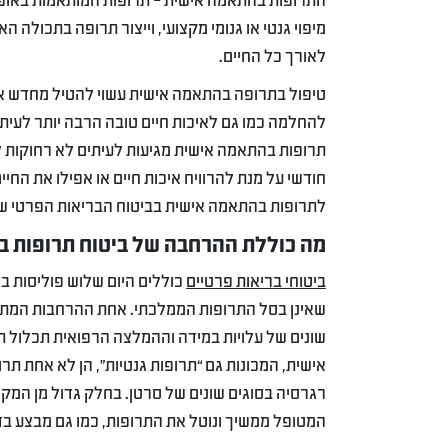
התרופות בהתאמה אישית – תרופות המותאמות באופן
מיפוי גנטי או גנומי מקצועי, וייצור תרופה בתכולה
לאורך כל החיים.
טיפול בתרופה בהתאמה אישית עשוי להטיל מחדש את ה
להחלמה כמו גם לאיכות חיים טובה הרבה יותר לעית
תרופות בהתאמה אישית מגיעות לעיתים לא רחוקות 
חודשי על מנת להרוויח איכות חיים או אפילו את החיי
לתרופות בהתאמה אישית בביטוח הבריאות הפרטי ש
מה כוללת ההרחבה של ביטוח תרופות 
ביטוחי בריאות פרטיים
כוללים היום שלוש פוליסות בס
שאינן בסל התרופות הממלכתי. אחת ההרחבות המתאפ
שונים של עלויות במידה וההמלצה הרפואית תכלול ת
אישית, המכונות גם “תרופות גנטיות”, הן לא אחת תר
רגרסיה בסוגים שונים של סרטן. בחלק גדול מן המ
המטופל ממשיך ונוטל את התרופות, כמו גם מבצע בד