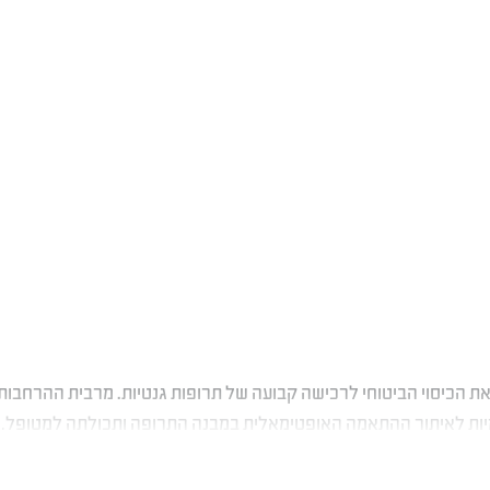
ת הכיסוי הביטוחי לרכישה קבועה של תרופות גנטיות. מרבית ההרחבות
גנומיות לאיתור ההתאמה האופטימאלית במבנה התרופה ותכולתה למטופל, 
מקצוע מתחום הרפואה, אחות או איש סיעוד לסיוע בנטילת התרופה, ל
 לבצע פעולה זו ללא עזרה.