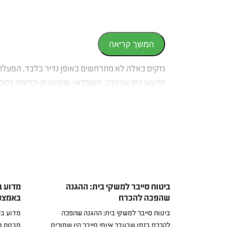
המשך קריאה
נזקים כאלה לא מתרחשים באופן נדיר בלבד. הפעלת
מקצוע כמו שרברב, חשמלאי, שיפוצניק וכדומה בסכומ
שנים רבות, על מנת להפוך את הבחירה בביטוח נכס 
ביטוח סייבר למשקי בית: ההגנה
מדוע ב
שהפכה להכרח
באמצע
ביטוח סייבר למשקי בית: ההגנה שהפכה
מדוע בי
להכרח בזמן שבעבר איומי סייבר היו שמורים
מבטח מש