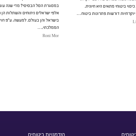
במסגרת הסל הבסיסי? מדי שנה עוב
סוי ביטוחי מתאים היא חיונית.
אלפי ישראלים ניתוחים והשתלות הן כ
 יוקרתיות דורשות פתרונות ביטוח…
בישראל והן בעולם. למעשה, ע”פ חוק
L
הממלכתי,…
Roni Mor
יטוחים
הזדמנויות ביטוחים